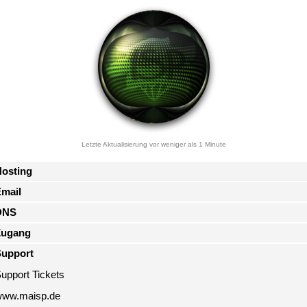
Letzte Aktualisierung vor weniger als 1 Minute
osting
mail
DNS
Zugang
Support
upport Tickets
ww.maisp.de